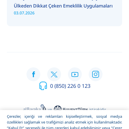
Ülkeden Dikkat Çeken Emeklilik Uygulamaları
03.07.2026
0 (850) 226 0 123
ve
iştirakidir
Çerezler, içeriği ve reklamları kişiselleştirmek, sosyal medya
© 2022 Katılım Emeklilik. Tüm Hakları Saklıdır.
özellikleri sağlamak ve trafiğimizi analiz etmek için kullanılmaktadır.
“Kabul Et” seçeneği ile tüm çerezleri kabul edebilirsiniz veya “Çerez