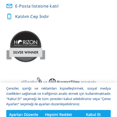
E-Posta listesine katıl
Katılım Cep İndir
ve
iştirakidir
Çerezler, içeriği ve reklamları kişiselleştirmek, sosyal medya
© 2022 Katılım Emeklilik. Tüm Hakları Saklıdır.
özellikleri sağlamak ve trafiğimizi analiz etmek için kullanılmaktadır.
“Kabul Et” seçeneği ile tüm çerezleri kabul edebilirsiniz veya “Çerez
Ayarları” seçeneği ile ayarları düzenleyebilirsiniz.
Ayarları Düzenle
Hepsini Reddet
Kabul Et