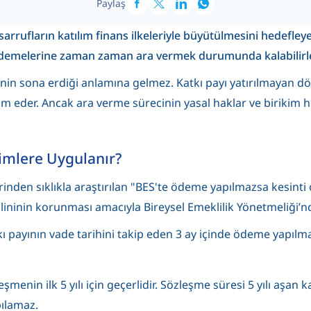
Paylaş
sarrufların katılım finans ilkeleriyle büyütülmesini hedefleye
 ödemelerine zaman zaman ara vermek durumunda kalabilirle
 sona erdiği anlamına gelmez. Katkı payı yatırılmayan döne
eder. Ancak ara verme sürecinin yasal haklar ve birikim hızı
Kimlere Uygulanır?
rinden sıklıkla araştırılan "BES'te ödeme yapılmazsa kesinti
plininin korunması amacıyla Bireysel Emeklilik Yönetmeliği’n
atkı payının vade tarihini takip eden 3 ay içinde ödeme yapıl
şmenin ilk 5 yılı için geçerlidir. Sözleşme süresi 5 yılı aşan
pılamaz.