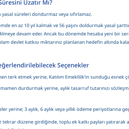
üresini Uzatır Mı?
n yasal süreleri dondurmaz veya sıfırlamaz.
emde en az 10 yıl kalmak ve 56 yaşını doldurmak yasal şarttır
 edilmeye devam eder. Ancak bu dönemde hesaba yeni bir ser
m devlet katkısı miktarınız planlanan hedefin altında kalabi
eğerlendirilebilecek Seçenekler
en terk etmek yerine, Katılım Emeklilik’in sunduğu esnek çö
mamen durdurmak yerine, aylık tasarruf tutarınızı sözleşmen
er yerine; 3 aylık, 6 aylık veya yıllık ödeme periyotlarına ge
ekrar düzene girdiğinde, toplu ek katkı payları yatırarak a