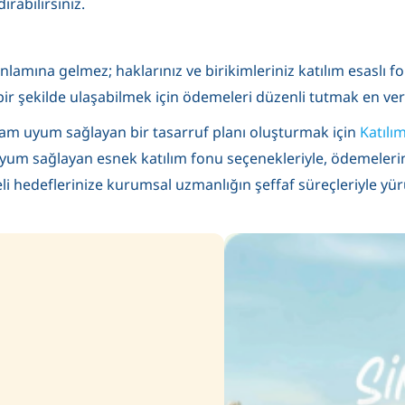
ırabilirsiniz.
amına gelmez; haklarınız ve birikimleriniz katılım esaslı 
lı bir şekilde ulaşabilmek için ödemeleri düzenli tutmak en ve
 tam uyum sağlayan bir tasarruf planı oluşturmak için
Katılı
uyum sağlayan esnek katılım fonu seçenekleriyle, ödemelerinizi 
eli hedeflerinize kurumsal uzmanlığın şeffaf süreçleriyle yürü