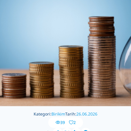
Kategori:
Birikim
Tarih:
26.06.2026
39
2